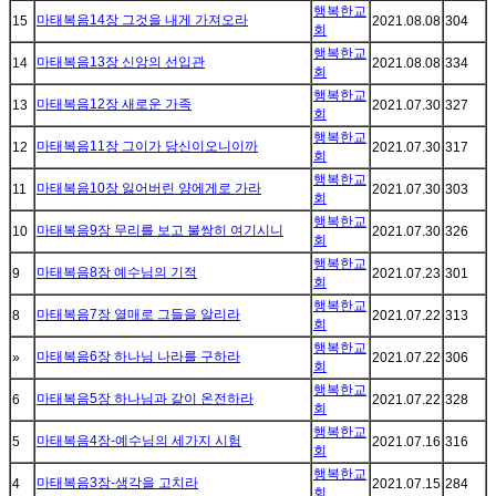
행복한교
마태복음14장 그것을 내게 가져오라
15
2021.08.08
304
회
행복한교
마태복음13장 신앙의 선입관
14
2021.08.08
334
회
행복한교
마태복음12장 새로운 가족
13
2021.07.30
327
회
행복한교
마태복음11장 그이가 당신이오니이까
12
2021.07.30
317
회
행복한교
마태복음10장 잃어버린 양에게로 가라
11
2021.07.30
303
회
행복한교
마태복음9장 무리를 보고 불쌍히 여기시니
10
2021.07.30
326
회
행복한교
마태복음8장 예수님의 기적
9
2021.07.23
301
회
행복한교
마태복음7장 열매로 그들을 알리라
8
2021.07.22
313
회
행복한교
마태복음6장 하나님 나라를 구하라
»
2021.07.22
306
회
행복한교
마태복음5장 하나님과 같이 온전하라
6
2021.07.22
328
회
행복한교
마태복음4장-예수님의 세가지 시험
5
2021.07.16
316
회
행복한교
마태복음3장-생각을 고치라
4
2021.07.15
284
회