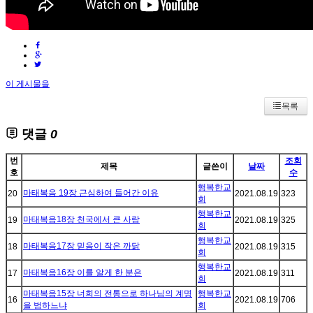
이 게시물을
목록
댓글
0
번
조회
제목
글쓴이
날짜
호
수
행복한교
마태복음 19장 근심하여 들어간 이유
20
2021.08.19
323
회
행복한교
마태복음18장 천국에서 큰 사람
19
2021.08.19
325
회
행복한교
마태복음17장 믿음이 작은 까닭
18
2021.08.19
315
회
행복한교
마태복음16장 이를 알게 한 분은
17
2021.08.19
311
회
마태복음15장 너희의 전통으로 하나님의 계명
행복한교
16
2021.08.19
706
을 범하느냐
회